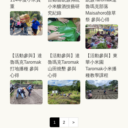
重
小米釀酒技藝研
魯瑪克部落
究紀錄
Maisahoro除草
祭 參與心得
【活動參與】達
【活動參與】達
【活動參與】東
魯瑪克Taromak
魯瑪克Taromak
華小米園
打地播種 參與
山田燒墾 參與
Taromak小米播
心得
心得
種教學課程
1
2
>