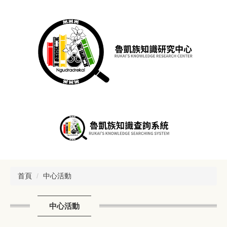
跳
到
主
要
內
容
區
塊
首頁
中心活動
中心活動