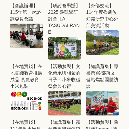
【會議辦理】
【研討會舉辦】
【外部交流】
115年第一次諮
2025 魯凱學研
114年度魯凱族
詢委員會議
討會 ILA
知識研究中心外
TASUDALRAN
部交流活動
E
【在地實踐】在
【活動參與】文
【知識蒐集】專
地實踐教育推廣
化傳承與相聚的
書撰寫-部落文
成品-食農教育
日子：小米收穫
健站焦點團體訪
小米包裝
祭參與心得
談
【在地實踐】
【知識蒐集】霧
【活動參與】魯
114年度小米負
台鄉魯凱族傳統
凱族Taromak達